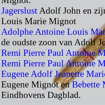
Jagerslust
Adolf John en zij
Louis Marie Mignot
Adolphe Antoine Louis Mar
de oudste zoon van Adolf J
Remi Pierre Paul Antoine M
Remi Pierre Paul Antoine 
Eugene Adolf Jeanette Mar
Eugene Mignot en
Bebette
Eindhovens Dagblad.