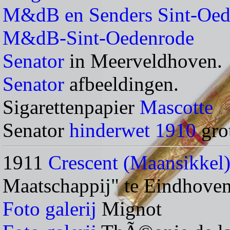
M&dB en Senders Sint-Oed
M&dB-Sint-Oedenrode
Senator
in Meerveldhoven.
Senator
afbeeldingen.
Sigarettenpapier
Mascotte
Senator
hinderwet 1910
gro
1911
Crescent (Maansikkel
Maatschappij" te Eindhoven
Foto galerij
Mignot