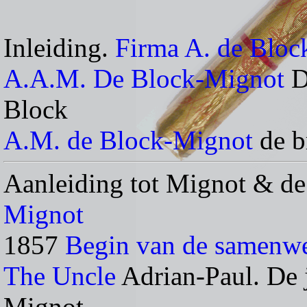
Inleiding.
Firma A. de Blo
A.A.M. De Block-Mignot
D
Block
A.M. de Block-Mignot
de b
Aanleiding tot Mignot & de
Mignot
1857
Begin van de samenw
The Uncle
Adrian-Paul. De 
Mignot.