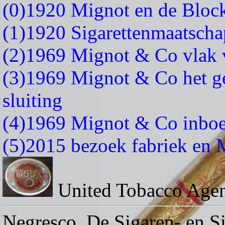
(0)1920 Mignot en de Block
(1)1920 Sigarettenmaatscha
(2)1969 Mignot & Co vlak v
(3)1969 Mignot & Co het g
sluiting
(4)1969 Mignot & Co inboe
(5)2015 bezoek fabriek en
United Tobacco Agen
Negresco. De Sigaren- en Si