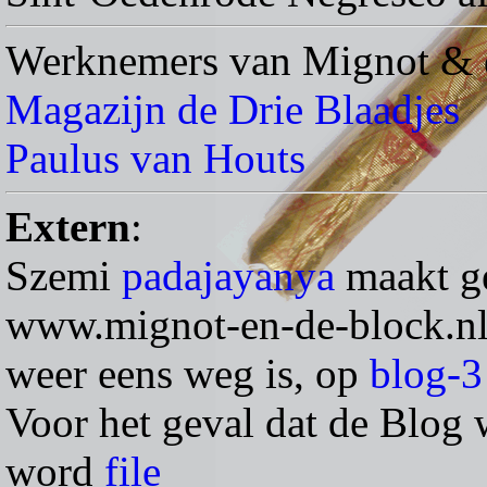
Werknemers van Mignot & de
Magazijn de Drie Blaadjes
Paulus van Houts
Extern
:
Szemi
padajayanya
maakt ge
www.mignot-en-de-block.n
weer eens weg is, op
blog-3
Voor het geval dat de Blog w
word
file