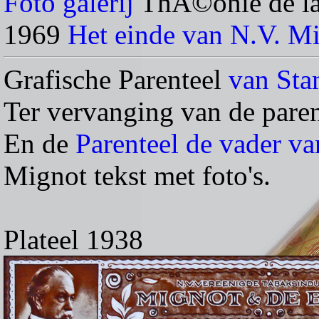
Foto galerij
ThÃ©onie de la
1969
Het einde van N.V. M
Grafische Parenteel
van Sta
Ter vervanging van de pare
En de
Parenteel de vader v
Mignot tekst met foto's.
Plateel 1938