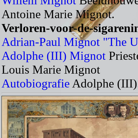
Willem Mignot
Beeldhouwe
Antoine Marie Mignot.
Verloren-voor-de-sigareni
Adrian-Paul Mignot "The U
Adolphe (III) Mignot
Pries
Louis Marie Mignot
Autobiografie
Adolphe (III)