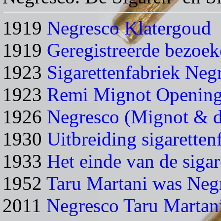
1919
Negresco Klatergoud
1919
Geregistreerde bezoek
1923
Sigarettenfabriek Neg
1923
Remi Mignot Opening 
1926
Negresco (Mignot & d
1930
Uitbreiding sigarette
1933
Het einde van de siga
1952
Taru Martani was Neg
2011
Negresco Taru Martan