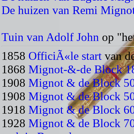
De huizen van Remi Migno
Tuin van Adolf John
op "he
1858
OfficiÃ«le start
van de
1868
Mignot-&-de Block 18
1908
Mignot & de Block 50 
1908
Mignot & de Block 50
1918
Mignot & de Block 60
1928
Mignot & de Block 70 j